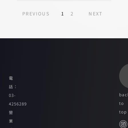
PREVIOUS
1
2
NEXT
電
話：
bac
03-
to
4256289
top
營
業