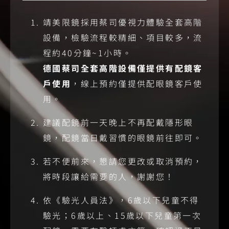
靖美限鏡採用蔡司優視力體驗全套高階
設備，檢驗流程較精細、項目較多，流
程約40分鐘~1小時。
德國蔡司全套高階設備僅提供有配鏡客
戶使用
，線上預約僅提供配眼鏡客戶使
用。
建議配鏡前一天晚上不再配戴隱形眼
鏡，配鏡當日戴習慣的眼鏡前往即可。
若不便前來，懇請您更改或取消預約，
將時段讓給需要的人，謝謝您！
依《驗光人員法》，6歲以下兒童不得
驗光；6歲以上、15歲以下兒童第一次