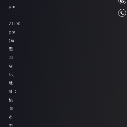
pm
~
21:00
pm
(每
週
四
店
休)
地
址：
桃
園
市
中