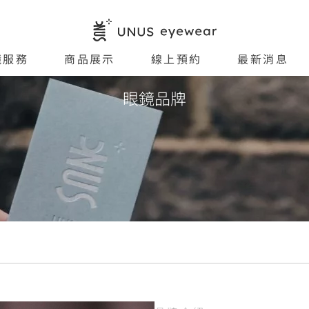
鏡服務
商品展示
線上預約
最新消息
眼鏡品牌