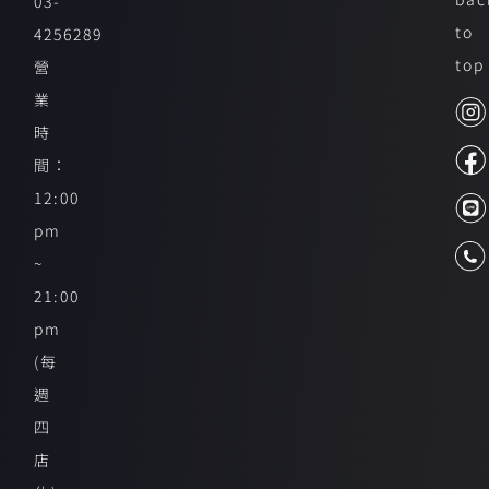
03-
to
4256289
top
營
業
時
間：
12:00
pm
~
21:00
pm
(每
週
四
店