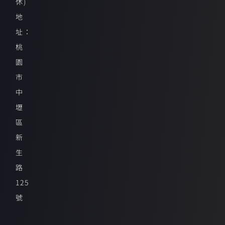
休)
地
址：
桃
園
市
中
壢
區
新
生
路
125
號