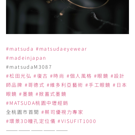
#matsuda
#matsudaeyewear
#madeinjapan
#matsudaM3087
#松田光弘
#復古
#時尚
#個人風格
#眼鏡
#設計
師品牌
#哥德式
#維多利亞藝術
#手工眼鏡
#日本
眼鏡
#墨鏡
#掀蓋式墨鏡
#MATSUDA桃園中壢經銷
全桃園市首間
#蔡司優視力專家
#環景3D瞳孔定位儀
#VISUFIT1000
———————————————