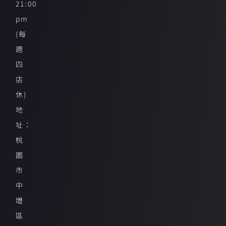
21:00
pm
(每
週
四
店
休)
地
址：
桃
園
市
中
壢
區