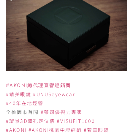
#AKONI總代理直營經銷商
#靖美眼鏡
#UNUSeyewear
#40年在地經營
全桃園市首間
#蔡司優視力專家
#環景3D瞳孔定位儀
#VISUFIT1000
#AKONI
#AKONI桃園中壢經銷
#奢華眼鏡