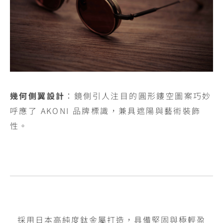
幾何側翼設計
：鏡側引人注目的圓形鏤空圖案巧妙
呼應了 AKONI 品牌標識，兼具遮陽與藝術裝飾
性。
採用日本高純度鈦金屬打造，具備堅固與極輕盈