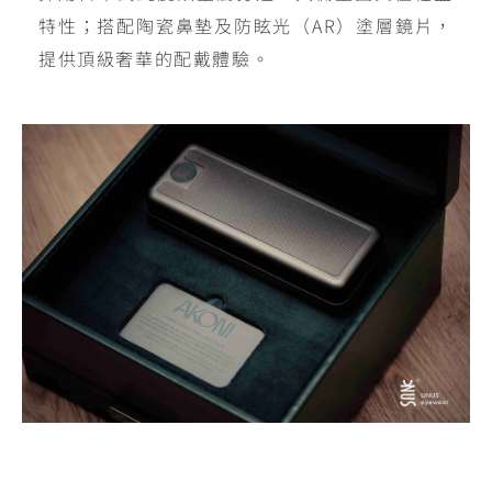
特性；搭配陶瓷鼻墊及防眩光（AR）塗層鏡片，
提供頂級奢華的配戴體驗。