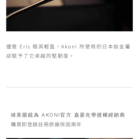
儘管 Eris 極其輕盈，Akoni 所使用的日本鈦金屬
卻賦予了它卓越的堅韌度。
靖美眼鏡為 AKONI官方 嘉晏光學授權經銷商
購買即登錄註冊原廠保固兩年