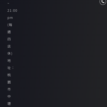
~
21:00
pm
(每
週
四
店
休)
地
址：
桃
園
市
中
壢