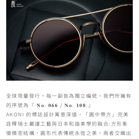
全球限量發行，每一副皆為獨立編號，我們所擁有
的序號為『 𝐍𝐨. 𝟎𝟔𝟔 / 𝐍𝐨. 𝟏𝟎𝟖 』
AKONI 的標誌設計寓意深遠，「圓中帶方」完美
詮釋瑞士嚴謹工藝與日本和諧美學的融合:方形象
徵精密結構，圓形代表傳統永恆之美，兩者交織出