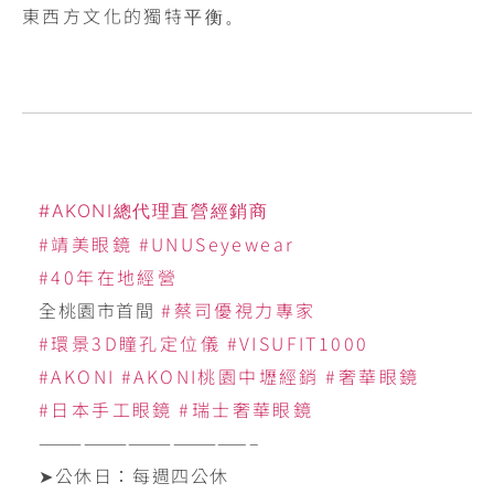
東西方文化的獨特
平衡。
#AKONI總代理直營經銷商
#靖美眼鏡
#UNUSeyewear
#40年在地經營
全桃園市首間
#蔡司優視力專家
#環景3D瞳孔定位儀
#VISUFIT1000
#AKONI
#AKONI桃園中壢經銷
#奢華眼鏡
#日本手工眼鏡
#瑞士奢華眼鏡
——————————————–
➤公休日：每週四公休