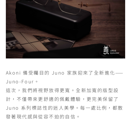
Akoni 備受矚目的 Juno 家族迎來了全新進化——
Juno-Four。
這次，我們將視野放得更寬。全新加寬的版型設
計，不僅帶來更舒適的佩戴體驗，更完美保留了
Juno 系列標誌性的迷人美學。每一處比例，都散
發著現代感與從容不迫的自信。