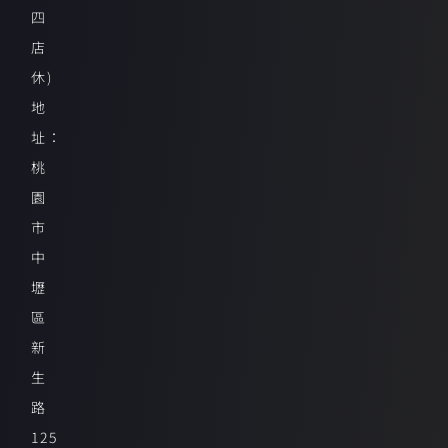
四
店
休)
地
址：
桃
園
市
中
壢
區
新
生
路
125