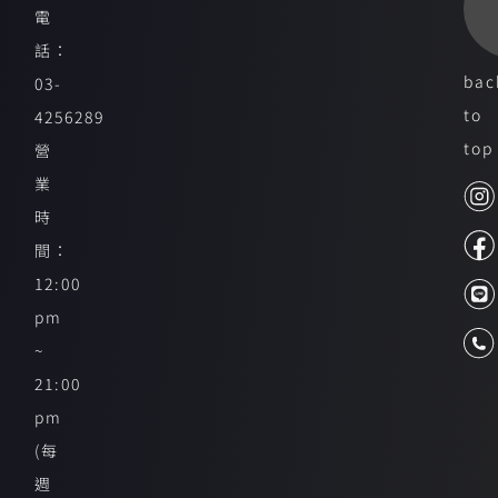
電
話：
bac
03-
to
4256289
top
營
業
時
間：
12:00
pm
~
21:00
pm
(每
週