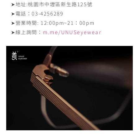
➤地址:‪桃園市中壢區新生路125號‬
➤電話：‪03-4256289‬
➤營業時間: ‪12:00pm~21：00pm
➤線上詢問：
m.me/UNUSeyewear