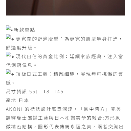
新款重點
更寬闊的舒適版型：為更寬的臉型量身打造，
舒適度升級。
現代自信的黃金比例：延續家族經典，注入當
代俐落氣息。
頂級日式工藝：精雕細琢，展現無可挑惕的質
感。
尺寸資訊 55口 18 -145
產地 日本
AKONI 的標誌設計寓意深遠，「圓中帶方」完美
詮釋瑞士嚴謹工藝與日本和諧美學的融合:方形象
徵精密結構，圓形代表傳統永恆之美，兩者交織出