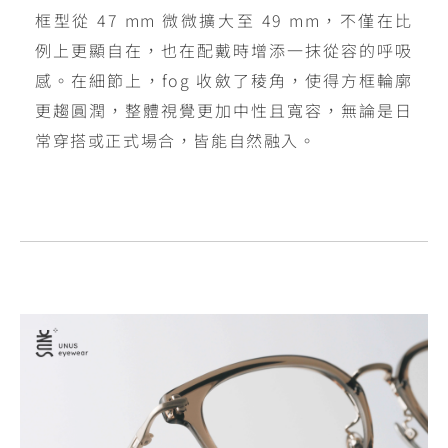
框型從 47 mm 微微擴大至 49 mm，不僅在比
例上更顯自在，也在配戴時增添一抹從容的呼吸
感。在細節上，fog 收斂了稜角，使得方框輪廓
更趨圓潤，整體視覺更加中性且寬容，無論是日
常穿搭或正式場合，皆能自然融入。