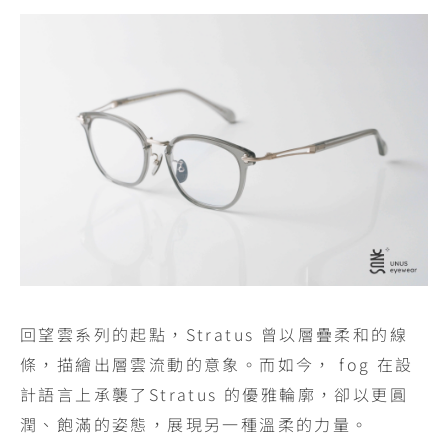
回望雲系列的起點，Stratus 曾以層疊柔和的線
條，描繪出層雲流動的意象。而如今， fog 在設
計語言上承襲了Stratus 的優雅輪廓，卻以更圓
潤、飽滿的姿態，展現另一種溫柔的力量。