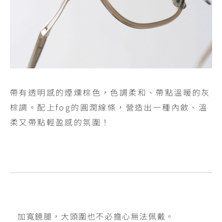
帶有透明感的煙燻棕色，色調柔和、帶點溫暖的灰
棕調。配上fog的圓潤線條，營造出一種內斂、溫
柔又帶點輕盈感的氛圍！
加寬鏡腿，大頭圍也不必擔心無法佩戴。