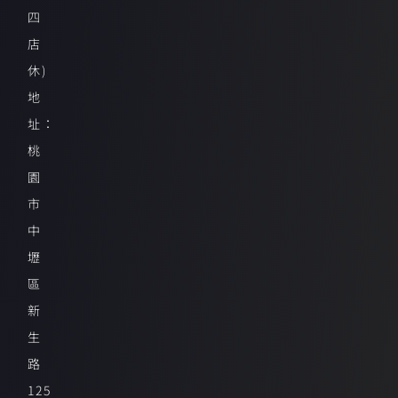
四
店
休)
地
址：
桃
園
市
中
壢
區
新
生
路
125