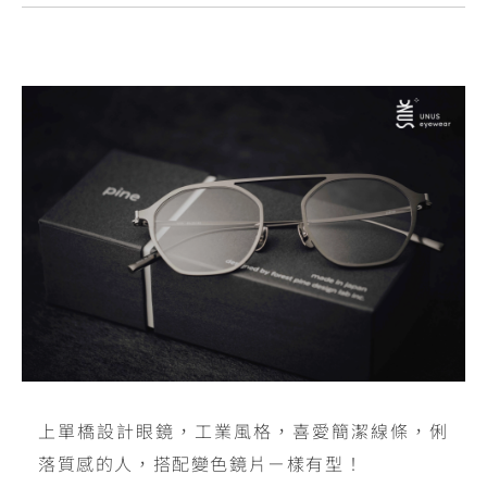
上單橋設計眼鏡，工業風格，喜愛簡潔線條，俐
落質感的人，搭配變色鏡片ㄧ樣有型！