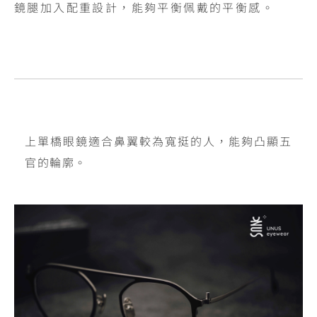
鏡腿加入配重設計，能夠平衡佩戴的平衡感。
上單橋眼鏡適合鼻翼較為寬挺的人，能夠凸顯五
官的輪廓。