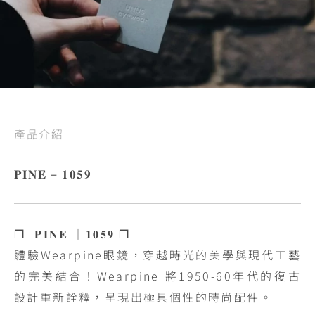
產品介紹
𝐏𝐈𝐍𝐄 – 𝟏𝟎𝟓𝟗
❒
𝐏𝐈𝐍𝐄
｜𝟏𝟎𝟓𝟗
❒
體驗Wearpine眼鏡，穿越時光的美學與現代工藝
的完美結合！Wearpine 將1950-60年代的復古
設計重新詮釋，呈現出極具個性的時尚配件。