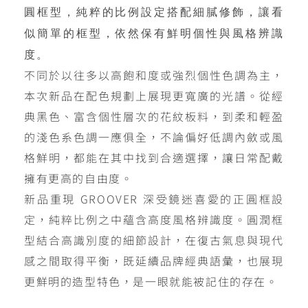
圓框型，純粹的比例設定搭配細膩修飾，讓看
似簡單的框型，依然保有鮮明個性與風格辨識
度。
不同於以往多以高飽和度或強烈個性色調為主，
本次新品在配色規劃上展現更寬廣的光譜。從經
典黑色、富含個性層次的花紋板料，到柔和輕盈
的淺色系色調一應俱全，不論偏好低調內斂或風
格鮮明，都能在其中找到合適選擇，讓日常配戴
擁有更高的自由度。
新品重現 GROOVER 深受鏡迷喜愛的正圓框設
定，純粹比例之中蘊含高度風格辨識度。圓潤框
型結合高識別度的細節設計，在復古氣息與現代
感之間取得平衡，既延續品牌經典語彙，也展現
更鮮明的造型特色，是一眼就能被記住的存在。