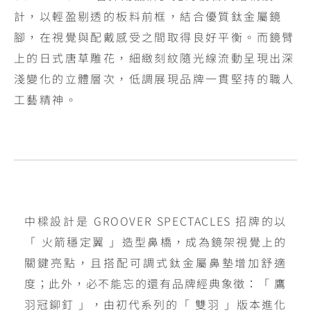
計，以輕盈剔透的板料前框，結合優質鈦金屬鏡
腳，在視覺與配戴感受之間取得良好平衡。而鏡臂
上的日式唐草雕花，細緻刻紋隨光線流動呈現出深
淺變化的立體層次，低調展現品牌一貫堅持的職人
工藝精神。
中樑設計是 GROOVER SPECTACLES 招牌的以
「 火箭穩定翼 」造型鼻橋，成為鏡架視覺上的
關鍵亮點，且搭配可調式鈦金屬鼻墊增加舒適
度；此外，必不能忘的還有品牌經典象徵：「 鷹
羽冠鉚釘 」，由初代系列的「 雙羽 」版本進化