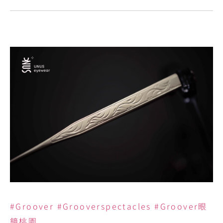
#
Groover
#Grooverspectacles
#Groover眼
鏡桃園