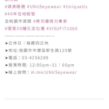
#靖美眼鏡
#UNUSeyewear
#UniqueUs
#40年在地經營
全桃園市首間
#蔡司優視力專家
#環景3D瞳孔定位儀
#VISUFIT1000
——————————————–
➤公休日：每週四公休
➤地址:‪桃園市中壢區新生路125號‬
➤電話：‪03-4256289‬
➤營業時間: ‪12:00pm~21：00pm
➤線上詢問：
m.me/UNUSeyewear