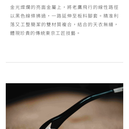
金光燦爛的亮面金屬上，將老鷹飛行的線性路徑
以黑色線條拂過，一路延伸至板料腳套。精准利
落又工整簡潔的雙材質複合，結合的天衣無縫，
體現珍貴的傳統東京工匠技藝。