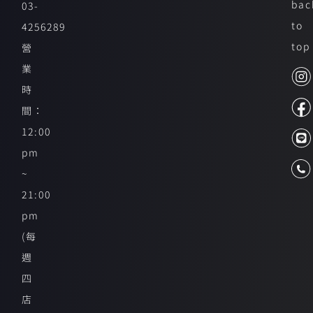
bac
03-
to
4256289
top
營
業
時
間：
12:00
pm
~
21:00
pm
(每
週
四
店