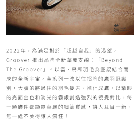
2022年，為滿足對於「超越自我」的渴望，
Groover 推出品牌全新華麗支線：「Beyond
The Groover」。以雲、鳥和羽毛為靈感結合而
成的全新宇宙，全系列一改以往招牌的鷹羽冠識
別，大膽的將過往的羽毛褪去、進化成鷹，以耀眼
的亮面金色和消光的霧銀創造強烈的視覺對比，每
一顆飾件都顯露華麗的細節質感，讓人耳目一新、
無一處不美得讓人瘋狂！