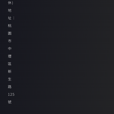
休)
地
址：
桃
園
市
中
壢
區
新
生
路
125
號