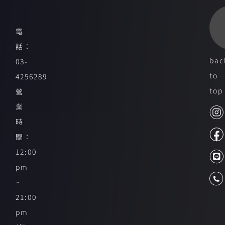
電
話：
bac
03-
to
4256289
top
營
業
時
間：
12:00
pm
~
21:00
pm