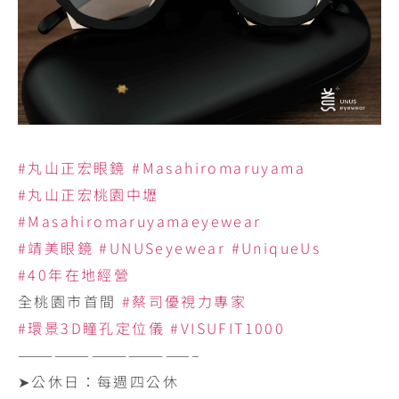
#丸山正宏眼鏡
#Masahiromaruyama
#丸山正宏桃園中壢
#Masahiromaruyamaeyewear
#靖美眼鏡
#UNUSeyewear
#UniqueUs
#40年在地經營
全桃園市首間
#蔡司優視力專家
#環景3D瞳孔定位儀
#VISUFIT1000
——————————————–
➤公休日：每週四公休