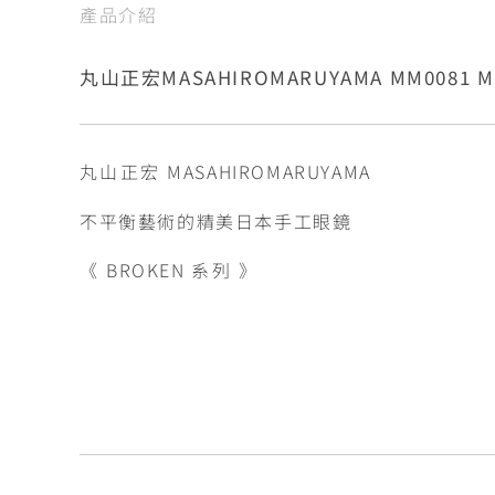
產品介紹
丸山正宏MASAHIROMARUYAMA MM0081 M
丸山正宏
MASAHIROMARUYAMA
不平衡藝術的精美日本手工眼鏡
《
BROKEN
系列
》