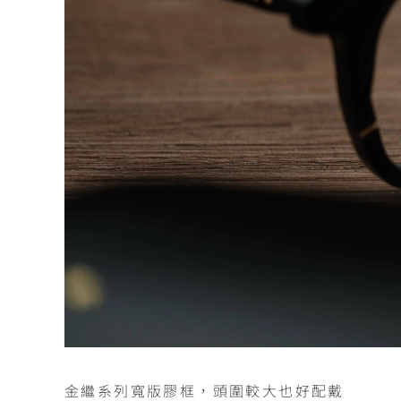
金繼系列寬版膠框，頭圍較大也好配戴