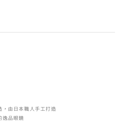
造，由日本職人手工打造
的逸品眼鏡