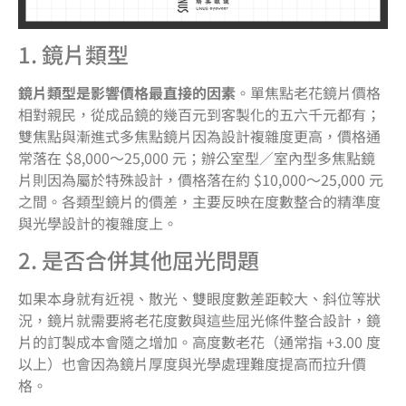
1. 鏡片類型
鏡片類型是影響價格最直接的因素
。單焦點老花鏡片價格
相對親民，從成品鏡的幾百元到客製化的五六千元都有；
雙焦點與漸進式多焦點鏡片因為設計複雜度更高，價格通
常落在 $8,000～25,000 元；辦公室型／室內型多焦點鏡
片則因為屬於特殊設計，價格落在約 $10,000～25,000 元
之間。各類型鏡片的價差，主要反映在度數整合的精準度
與光學設計的複雜度上。
2. 是否合併其他屈光問題
如果本身就有近視、散光、雙眼度數差距較大、斜位等狀
況，鏡片就需要將老花度數與這些屈光條件整合設計，鏡
片的訂製成本會隨之增加。高度數老花（通常指 +3.00 度
以上）也會因為鏡片厚度與光學處理難度提高而拉升價
格。