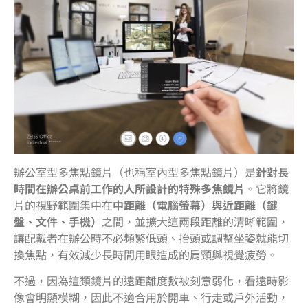
辦公室型多焦點鏡片（也稱室內型多焦點鏡片）是
針對長
時間在辦公桌前工作的人所設計的特殊多焦鏡片
。它將鏡
片的視野範圍集中在
中距離（電腦螢幕）與近距離（鍵
盤、文件、手機）
之間，並擴大這兩段距離的清晰範圍，
讓配戴者在辦公時不必頻繁低頭、抬頭或調整坐姿就能切
換焦點，有效減少長時間用眼造成的肩頸與視覺疲勞。
不過，因為這類鏡片的遠距離度數被刻意弱化，看遠時影
像會明顯模糊，因此不適合用於開車、行走或戶外活動，