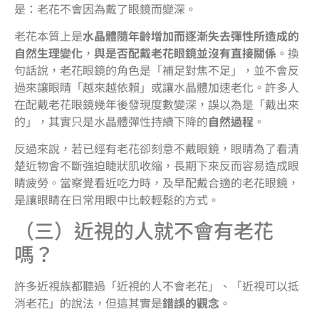
是：老花不會因為戴了眼鏡而變深。
老花本質上是
水晶體隨年齡增加而逐漸失去彈性所造成的
自然生理變化
，
與是否配戴老花眼鏡並沒有直接關係
。換
句話說，老花眼鏡的角色是「補足對焦不足」，並不會反
過來讓眼睛「越來越依賴」或讓水晶體加速老化。許多人
在配戴老花眼鏡幾年後發現度數變深，誤以為是「戴出來
的」，其實只是水晶體彈性持續下降的
自然過程
。
反過來說，若已經有老花卻刻意不戴眼鏡，眼睛為了看清
楚近物會不斷強迫睫狀肌收縮，長期下來反而容易造成眼
睛疲勞。當察覺看近吃力時，及早配戴合適的老花眼鏡，
是讓眼睛在日常用眼中比較輕鬆的方式。
（三）近視的人就不會有老花
嗎？
許多近視族都聽過「近視的人不會老花」、「近視可以抵
消老花」的說法，但這其實是
錯誤的觀念
。