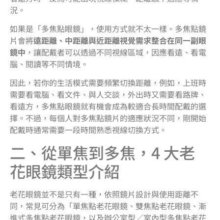
況。
如果是「多焦點眼鏡」，使用方式就不太一樣。多焦點鏡
片會將
遠距離、中距離與近距離視覺需求整合在同一副眼
鏡中
，讓配戴者可以透過不同視線區域，因應看遠、看電
腦、閱讀等不同情境。
因此，若你的生活模式需要頻繁切換距離，例如，上班時
需要看電腦、看文件、與人交談，外出時又需要看路牌、
看遠方，多焦點眼鏡就有機會成為較適合長時間配戴的選
擇。不過，每個人對多焦點鏡片的適應狀況不同，剛開始
配戴時通常需要一段時間熟悉視線切換方式。
二、從單焦到多焦，4 大老
花眼鏡類型介紹
老花眼鏡並不是只有一種，依照鏡片設計與使用距離不
同，常見可分為「單焦點老花眼鏡、雙焦點老花眼鏡、漸
進式多焦點老花眼鏡，以及辦公室型／室內型多焦點老花