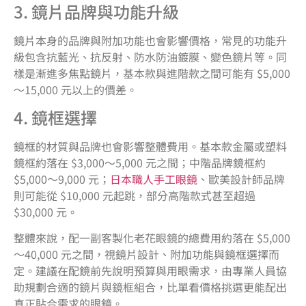
3. 鏡片品牌與功能升級
鏡片本身的品牌與附加功能也會影響價格，常見的功能升
級包含抗藍光、抗反射、防水防油鍍膜、變色鏡片等。同
樣是漸進多焦點鏡片，基本款與進階款之間可能有 $5,000
～15,000 元以上的價差。
4. 鏡框選擇
鏡框的材質與品牌也會影響整體費用。基本款金屬或塑料
鏡框約落在 $3,000～5,000 元之間；中階品牌鏡框約
$5,000～9,000 元；
日本職人手工眼鏡
、歐美設計師品牌
則可能從 $10,000 元起跳，部分高階款式甚至超過
$30,000 元。
整體來說，配一副客製化老花眼鏡的總費用約落在 $5,000
～40,000 元之間，視鏡片設計、附加功能與鏡框選擇而
定。建議在配鏡前先說明預算與用眼需求，由專業人員協
助規劃合適的鏡片與鏡框組合，比單看價格挑選更能配出
真正貼合需求的眼鏡。