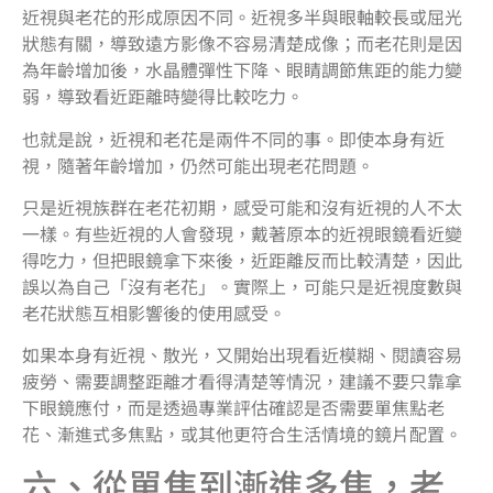
近視與老花的形成原因不同。近視多半與眼軸較長或屈光
狀態有關，導致遠方影像不容易清楚成像；而老花則是因
為年齡增加後，水晶體彈性下降、眼睛調節焦距的能力變
弱，導致看近距離時變得比較吃力。
也就是說，近視和老花是兩件不同的事。即使本身有近
視，隨著年齡增加，仍然可能出現老花問題。
只是近視族群在老花初期，感受可能和沒有近視的人不太
一樣。有些近視的人會發現，戴著原本的近視眼鏡看近變
得吃力，但把眼鏡拿下來後，近距離反而比較清楚，因此
誤以為自己「沒有老花」。實際上，可能只是近視度數與
老花狀態互相影響後的使用感受。
如果本身有近視、散光，又開始出現看近模糊、閱讀容易
疲勞、需要調整距離才看得清楚等情況，建議不要只靠拿
下眼鏡應付，而是透過專業評估確認是否需要單焦點老
花、漸進式多焦點，或其他更符合生活情境的鏡片配置。
六、從單焦到漸進多焦，老