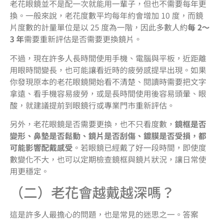
老花眼鏡並不是配一次就能用一輩子，但也不需要每年更
換。一般來說，老花度數平均每年約會增加 10 度，而鏡
片度數的計量單位是以 25 度為一階，因此多數人約
每 2～
3 年
需要重新評估是否需要更換鏡片。
不過，現在許多人長時間使用手機、電腦與平板，近距離
用眼時間變長，也可能讓看近時的疲勞感提早出現。如果
你發現原本的老花眼鏡開始看不清楚、閱讀時需要把文字
拿遠、看手機容易疲勞，或是長時間使用後容易頭暈、眼
酸，就建議提前到眼鏡行或專業門市重新評估。
另外，老花眼鏡是否需要更換，也不只看度數，
鏡框是否
變形、鼻墊是否鬆動、鏡片是否刮傷、鍍膜是否受損，都
可能影響配戴感受
。若眼鏡已經戴了好一段時間，即使度
數變化不大，也可以定期檢查鏡框與鏡片狀況，讓日常使
用更穩定。
（二）老花會越戴越深嗎？
這是許多人最擔心的問題，也是常見的迷思之一。答案