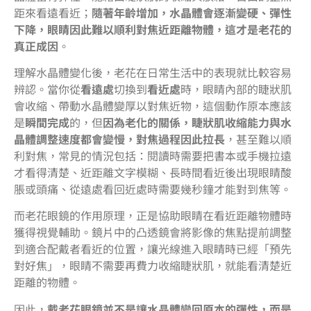
距來看遠看近；
隨著年齡增加，水晶體會逐漸變硬、彈性
下降，眼睛因此難以順利對焦近距離物體，這才是老花的
真正成因
。
理解水晶體變化後，老花在日常生活中的表現就比較容易
辨認。當你從
看遠處
切換到
看近處
時，眼睛內部的睫狀肌
會收縮、帶動水晶體變厚以對焦近物，這個動作原本應該
是
瞬間完成
的，但
因為老化的關係，睫狀肌收縮能力與水
晶體調整速度都會變慢，對焦過程因此拉長
，甚至難以順
利對焦，常見的情況包括：閱讀時需要把書本或手機拉遠
才看得清楚、近距離文字模糊、長時間看近後出現眼睛酸
脹或頭痛、從遠處看回近處時需要幾秒鐘才能對到焦等。
而老花眼鏡的作用原理，正是協助眼睛在看近距離物體時
獲得視覺輔助。鏡片中的凸透鏡會將影像的焦點提前調整
到適合配戴者看近的位置，讓光線進入眼睛時已經「預先
對好焦」，眼睛不需要再費力收縮睫狀肌，就能看清楚近
距離的物體。
因此，
戴老花眼鏡並不是讓水晶體變回原本的彈性，而是