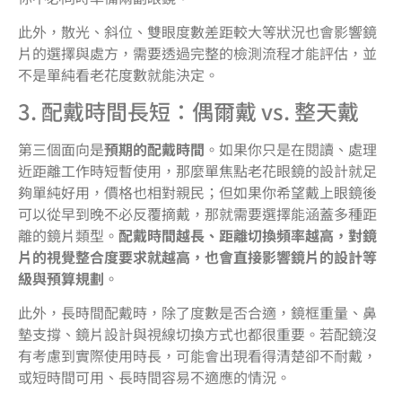
此外，散光、斜位、雙眼度數差距較大等狀況也會影響鏡
片的選擇與處方，需要透過完整的檢測流程才能評估，並
不是單純看老花度數就能決定。
3. 配戴時間長短：偶爾戴 vs. 整天戴
第三個面向是
預期的配戴時間
。如果你只是在閱讀、處理
近距離工作時短暫使用，那麼單焦點老花眼鏡的設計就足
夠單純好用，價格也相對親民；但如果你希望戴上眼鏡後
可以從早到晚不必反覆摘戴，那就需要選擇能涵蓋多種距
離的鏡片類型。
配戴時間越長、距離切換頻率越高，對鏡
片的視覺整合度要求就越高，也會直接影響鏡片的設計等
級與預算規劃
。
此外，長時間配戴時，除了度數是否合適，鏡框重量、鼻
墊支撐、鏡片設計與視線切換方式也都很重要。若配鏡沒
有考慮到實際使用時長，可能會出現看得清楚卻不耐戴，
或短時間可用、長時間容易不適應的情況。