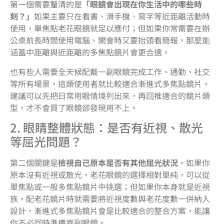
第一個需要釐清的是
「眼鏡會出現在你生活中的哪些時
刻？」
如果主要只在看書、滑手機、寫字等近距離活動時
使用，單焦點老花眼鏡就足以應付；但如果你常需要在辦
公桌前長時間使用電腦、開會時又要抬頭看簡報，那麼能
涵蓋中距離與近距離的多焦點鏡片會更合適。
也有些人需要全天候配戴一副眼鏡完成工作、通勤、社交
等所有場景，這類使用者就比較適合漸進式多焦點鏡片。
建議可以先把日常用眼情境列出來，再回推適合的鏡片類
型，才不會買了眼鏡卻發現用不上。
2. 眼睛整體狀態：是否有近視、散光
等屈光問題？
第二個關鍵是
檢視自己原本是否有其他屈光狀況
。如果你
原本沒有近視或散光，老花眼鏡的選擇相對單純，可以從
單焦點或一般多焦點鏡片中挑選；但如果你本身就是近視
族，配老花鏡片時就需要將近視度數與老花度數一併納入
設計，漸進式多焦點鏡片會是比較適合的整合方案，能讓
你不必同時準備兩副眼鏡。