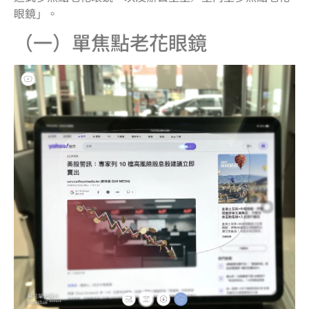
眼鏡」。
（一）單焦點老花眼鏡