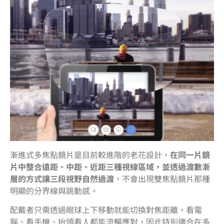
漸進式多焦點鏡片是目前較進階的老花設計，
在同一片鏡
片中整合遠距、中距、近距三種視線區域，並透過渡數漸
層的方式讓三段視野自然過渡
，不會出現雙焦點鏡片那種
明顯的分界線與跳動感。
配戴者只需透過眼球上下移動就能切換對焦距離，看電
腦、看手機、抬頭看人都能流暢應對，因此特別適合在多