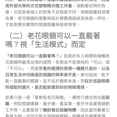
用外部光學的方式替眼睛分擔工作量
，減輕看近時的負
擔。也因為每個人的對焦不足程度不同、用眼距離與習慣
各異，老花眼鏡的度數與設計需要透過檢測來逐一評估，
才能對應到實際的閱讀距離與使用情境。
（二）老花眼鏡可以一直戴著
嗎？視「生活模式」而定
「老花眼鏡可以一直戴著嗎？」
這是許多人剛開始接觸老
花眼鏡時最常出現的疑問。答案並不是單純的「可以」或
「不可以」，而是要
看你選擇的是哪一種鏡片設計、以及
日常生活中切換遠近距離的頻率高不高
。換句話說，能不
能一直戴著的關鍵，並不在於鏡框本身，而
在於這副眼鏡
所搭配的鏡片，是否能對應到你的用眼情境
。
如果只是一般「單焦點老花眼鏡」，通常只適合用在
近距
離
，例如閱讀書籍、看手機、看菜單、做手作或處理細節
工作等，主要是為了
輔助看近距離物體
，因此當你戴著它
看遠方時，反而可能出現視線模糊、距離感不適應等情